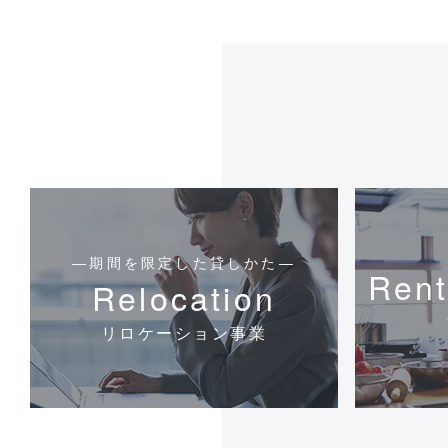
―期間を限定した貸しかた―
Rent
Relocation
リロケーション事業