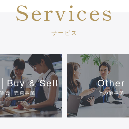
Services
サービス
│Buy & Sell
Other
賃貸│売買事業
その他事業