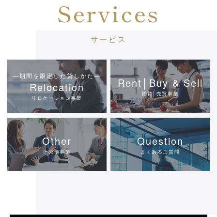
Services
サービス
―期間を限定した貸しかた―
Rent│Buy & Sell
Relocation
賃貸│売買事業
リロケーション事業
Other
Question
その他事業
よくあるご質問