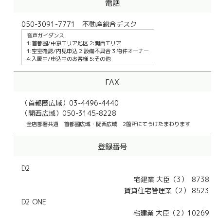
電話
050-3091-7771 不動産総合デスク
音声ガイダンス
1:首都圏/中京エリア地区 2:関西エリア
1:空室確認/内見申込 2:設備不具合 3:物件オーナー
4:入居中/申込中のお客様 5:その他
FAX
（首都圏広域）03-4496-4440
（関西広域）050-3145-8228
全店部署共通 首都圏広域・関西広域 2箇所にてうけたまわります
登録番号
D2
宅建業 大臣（3） 8738
賃貸住宅管理業（2） 8523
D2 ONE
宅建業 大臣（2）10269