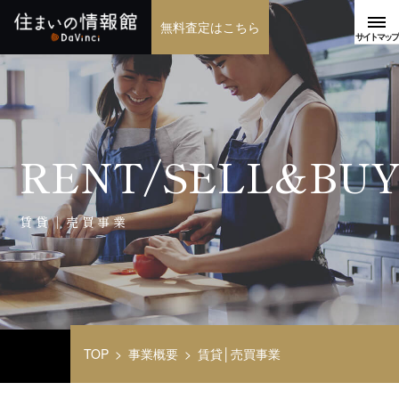
無料査定はこちら
RENT/SELL&BU
賃貸│売買事業
TOP
事業概要
賃貸│売買事業