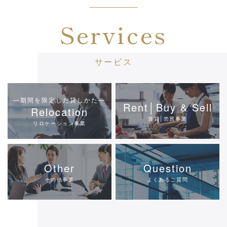
Services
サービス
―期間を限定した貸しかた―
Rent│Buy & Sell
Relocation
賃貸│売買事業
リロケーション事業
Other
Question
その他事業
よくあるご質問