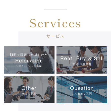
Services
サービス
―期間を限定した貸しかた―
Rent│Buy & Sell
Relocation
賃貸│売買事業
リロケーション事業
Other
Question
その他事業
よくあるご質問