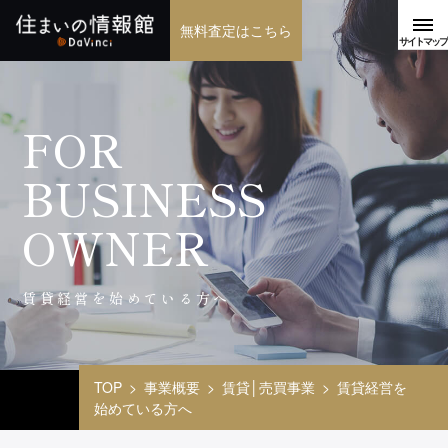
無料査定はこちら
FOR
BUSINESS
OWNER
賃貸経営を始めている方へ
TOP
事業概要
賃貸│売買事業
賃貸経営を
始めている方へ