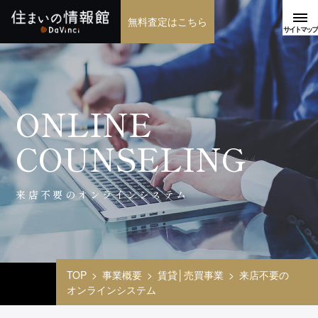
無料査定はこちら
ONLINE
COUNSELING
来店不要のオンラインシステム
TOP
事業概要
賃貸│売買事業
来店不要の
オンラインシステム