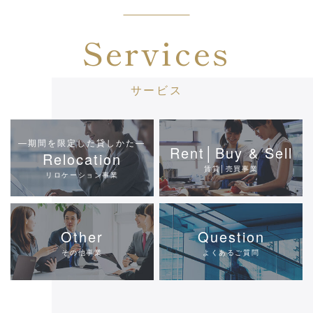
Services
サービス
―期間を限定した貸しかた―
Rent│Buy & Sell
Relocation
賃貸│売買事業
リロケーション事業
Other
Question
その他事業
よくあるご質問