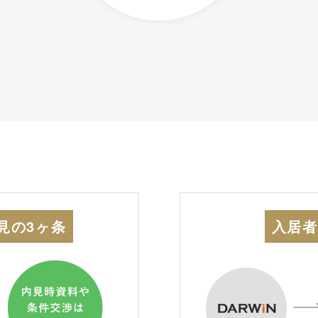
見の3ヶ条
入居者