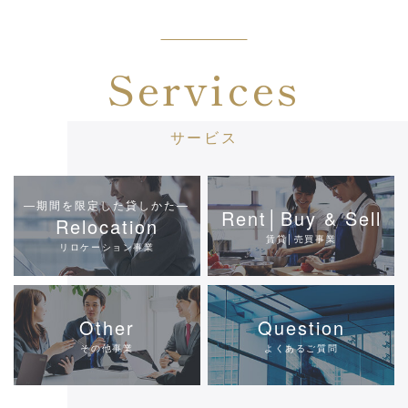
Services
サービス
―期間を限定した貸しかた―
Rent│Buy & Sell
Relocation
賃貸│売買事業
リロケーション事業
Other
Question
その他事業
よくあるご質問