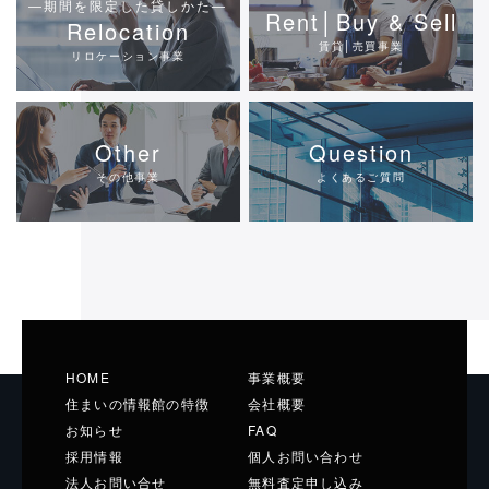
―期間を限定した貸しかた―
Rent│Buy & Sell
Relocation
賃貸│売買事業
リロケーション事業
Other
Question
その他事業
よくあるご質問
HOME
事業概要
住まいの情報館の特徴
会社概要
お知らせ
FAQ
採用情報
個人お問い合わせ
法人お問い合せ
無料査定申し込み