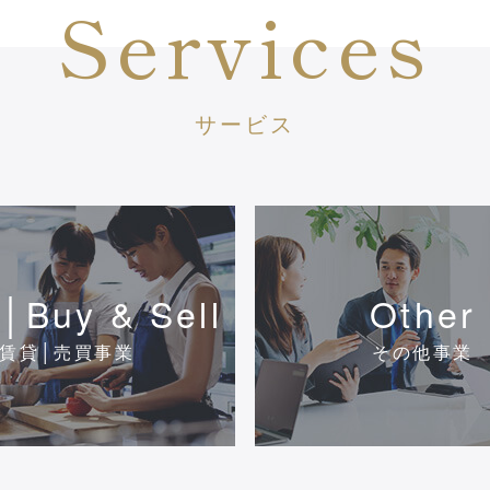
Services
サービス
│Buy & Sell
Other
賃貸│売買事業
その他事業