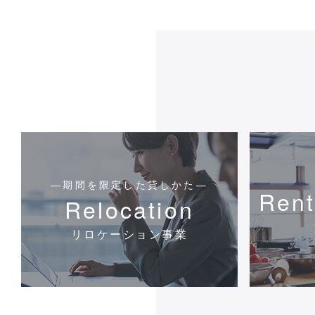
―期間を限定した貸しかた―
Rent
Relocation
リロケーション事業