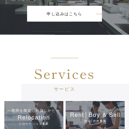
申し込みはこちら
Services
サービス
―期間を限定した貸しかた―
Rent│Buy & Sell
Relocation
賃貸│売買事業
リロケーション事業