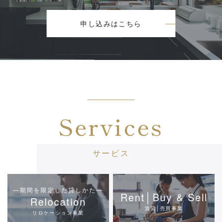
申し込みはこちら
Services
サービス
―期間を限定した貸しかた―
Rent│Buy & Sell
Relocation
賃貸│売買事業
リロケーション事業