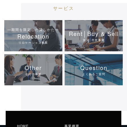
サービス
―期間を限定した貸しかた―
Rent│Buy & Sell
Relocation
賃貸│売買事業
リロケーション事業
Other
Question
その他事業
よくあるご質問
HOME
事業概要