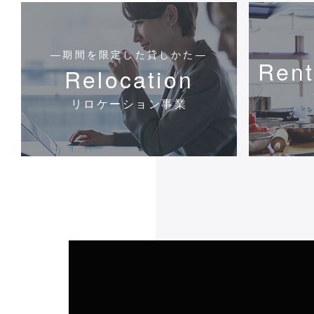
―期間を限定した貸しかた―
Rent
Relocation
リロケーション事業